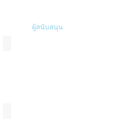
ผู้สนับสนุน
ครอบครัวศุจิจันทรรัตน์&พี่แจ๊ค ธนพล
ครอบครัวคาร์เตอร์