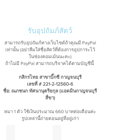
รับอุปถัมภ์สัตว์
สามารถรับอุปถัมภ์ทางเว็บไซต์ถ้าคุณมี PayPal
เท่านั้น (อย่าลืมใส่ชื่อสัตว์ที่ต้องการอุปการะไว้
ในช่องคอมเม้นนะคะ)
ถ้าไม่มี PayPal สามารถบริจาคได้ตามบัญชีนี้
กสิกรไทย สาขาบิ๊กซี กาญจนบุรี
เลขที่ #
221-2-12560-6
ชื่อ: ณภชนก ทัศนานุตริยกุล (แอดมินกาญจนบุรี
สี่ขา)
หมา 1 ตัว ใช้เงินประมาณ 660 บาทต่อเดือนค่ะ
รูปเหล่านี้ถ่ายตอนอยู่ที่อยู่เก่า
เจ๋ง
แจ่ม
คลิก
คลิก